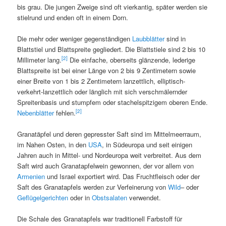
bis grau. Die jungen Zweige sind oft vierkantig, später werden sie
stielrund und enden oft in einem Dorn.
Die mehr oder weniger gegenständigen
Laubblätter
sind in
Blattstiel und Blattspreite gegliedert. Die Blattstiele sind 2 bis 10
[2]
Millimeter lang.
Die einfache, oberseits glänzende, lederige
Blattspreite ist bei einer Länge von 2 bis 9 Zentimetern sowie
einer Breite von 1 bis 2 Zentimetern lanzettlich, elliptisch-
verkehrt-lanzettlich oder länglich mit sich verschmälernder
Spreitenbasis und stumpfem oder stachelspitzigem oberen Ende.
[2]
Nebenblätter
fehlen.
Granatäpfel und deren gepresster Saft sind im Mittelmeerraum,
im Nahen Osten, in den
USA
, in Südeuropa und seit einigen
Jahren auch in Mittel- und Nordeuropa weit verbreitet. Aus dem
Saft wird auch Granatapfelwein gewonnen, der vor allem von
Armenien
und Israel exportiert wird. Das Fruchtfleisch oder der
Saft des Granatapfels werden zur Verfeinerung von
Wild
– oder
Geflügelgerichten
oder in
Obstsalaten
verwendet.
Die Schale des Granatapfels war traditionell Farbstoff für