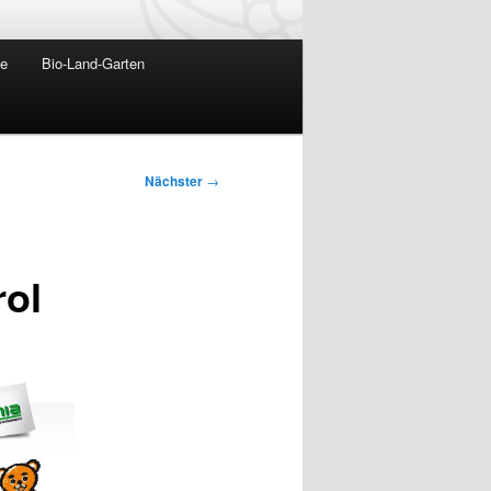
te
Bio-Land-Garten
Nächster
→
rol