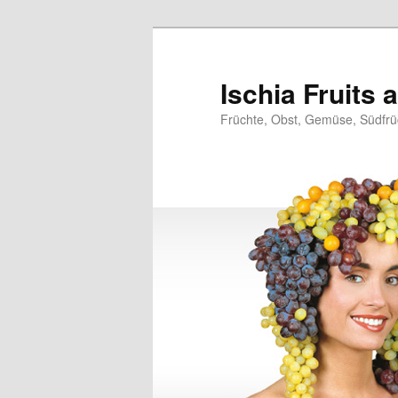
Zum
primären
Inhalt
Ischia Fruits
springen
Früchte, Obst, Gemüse, Südfrüc