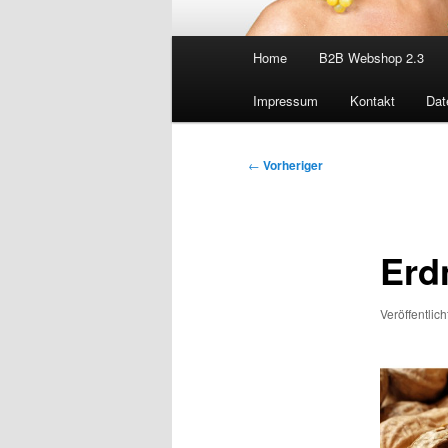
Hauptmenü
Home
B2B Webshop 2.3
Impressum
Kontakt
Dat
Beitragsnavigation
←
Vorheriger
Erdn
Veröffentlic