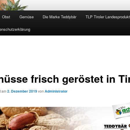
Obst
Gemüse
Die Marke Teddybär
TLP Tiroler Landesproduk
enschutzerklärung
üsse frisch geröstet in Ti
ht am
2. Dezember 2019
von
Administrator