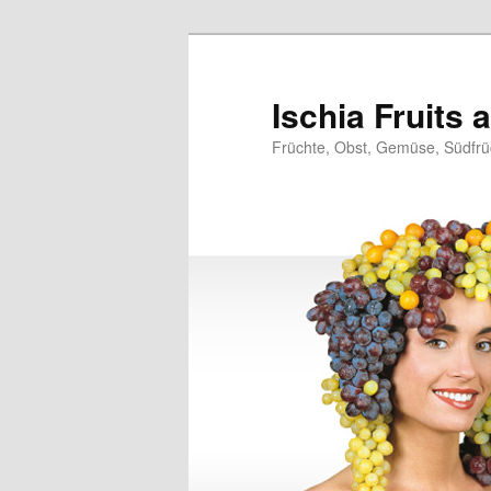
Zum
primären
Inhalt
Ischia Fruits
springen
Früchte, Obst, Gemüse, Südfrüc