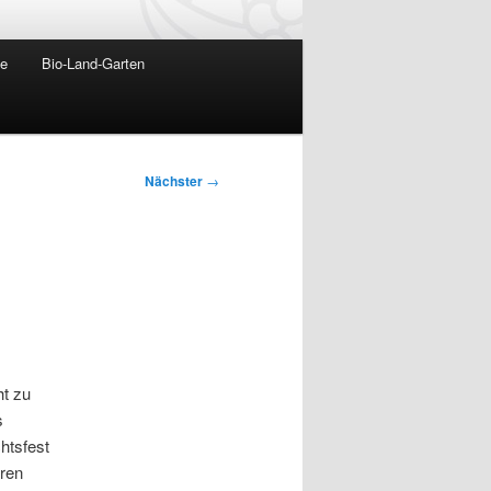
te
Bio-Land-Garten
Nächster
→
ht zu
s
htsfest
eren