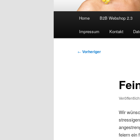
Hauptmenü
Home
B2B Webshop 2.3
Impressum
Kontakt
Dat
Beitragsnavigation
←
Vorheriger
Fei
Veröffentlic
Wir wünsch
stressigen
angestreng
feiern ein