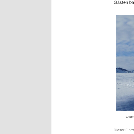
Gästen bal
winte
Dieser Eint