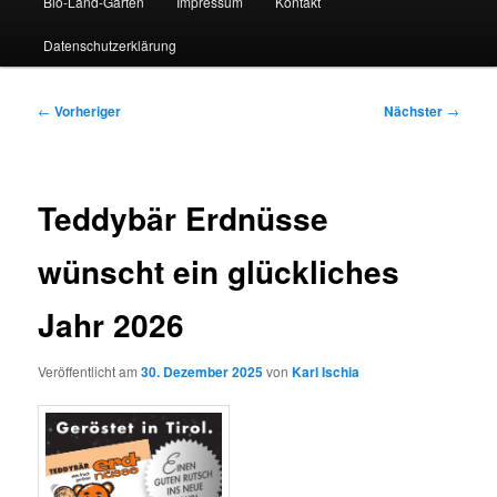
Bio-Land-Garten
Impressum
Kontakt
Datenschutzerklärung
Beitragsnavigation
←
Vorheriger
Nächster
→
Teddybär Erdnüsse
wünscht ein glückliches
Jahr 2026
Veröffentlicht am
30. Dezember 2025
von
Karl Ischia