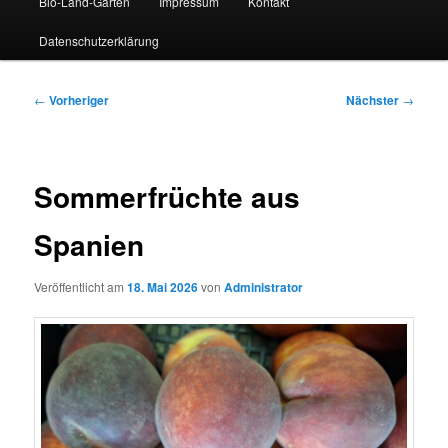
Bio-Land-Garten
Impressum
Kontakt
Datenschutzerklärung
Beitragsnavigation
←
Vorheriger
Nächster
→
Sommerfrüchte aus
Spanien
Veröffentlicht am
18. Mai 2026
von
Administrator