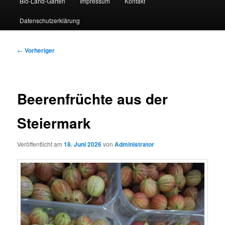
Bio-Land-Garten
Impressum
Kontakt
Datenschutzerklärung
Beitragsnavigation
←
Vorheriger
Beerenfrüchte aus der
Steiermark
Veröffentlicht am
18. Juni 2026
von
Administrator