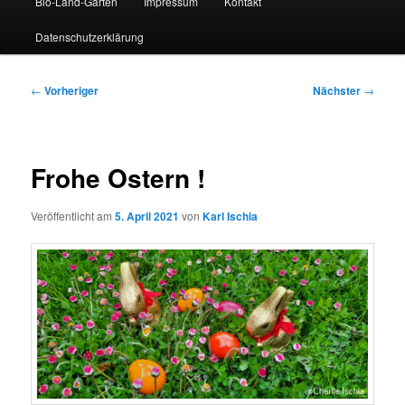
Bio-Land-Garten
Impressum
Kontakt
Datenschutzerklärung
Beitragsnavigation
←
Vorheriger
Nächster
→
Frohe Ostern !
Veröffentlicht am
5. April 2021
von
Karl Ischia