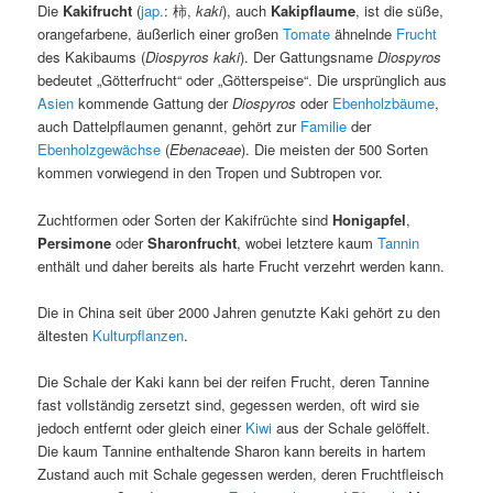
Die
Kakifrucht
(
jap.
:
柿
,
kaki
), auch
Kakipflaume
, ist die süße,
orangefarbene, äußerlich einer großen
Tomate
ähnelnde
Frucht
des Kakibaums (
Diospyros kaki
). Der Gattungsname
Diospyros
bedeutet „Götterfrucht“ oder „Götterspeise“. Die ursprünglich aus
Asien
kommende Gattung der
Diospyros
oder
Ebenholzbäume
,
auch Dattelpflaumen genannt, gehört zur
Familie
der
Ebenholzgewächse
(
Ebenaceae
). Die meisten der 500 Sorten
kommen vorwiegend in den Tropen und Subtropen vor.
Zuchtformen oder Sorten der Kakifrüchte sind
Honigapfel
,
Persimone
oder
Sharonfrucht
, wobei letztere kaum
Tannin
enthält und daher bereits als harte Frucht verzehrt werden kann.
Die in China seit über 2000 Jahren genutzte Kaki gehört zu den
ältesten
Kulturpflanzen
.
Die Schale der Kaki kann bei der reifen Frucht, deren Tannine
fast vollständig zersetzt sind, gegessen werden, oft wird sie
jedoch entfernt oder gleich einer
Kiwi
aus der Schale gelöffelt.
Die kaum Tannine enthaltende Sharon kann bereits in hartem
Zustand auch mit Schale gegessen werden, deren Fruchtfleisch