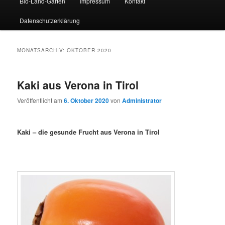
Bio-Land-Garten
Impressum
Kontakt
Datenschutzerklärung
MONATSARCHIV:
OKTOBER 2020
Kaki aus Verona in Tirol
Veröffentlicht am
6. Oktober 2020
von
Administrator
Kaki – die gesunde Frucht aus Verona in Tirol