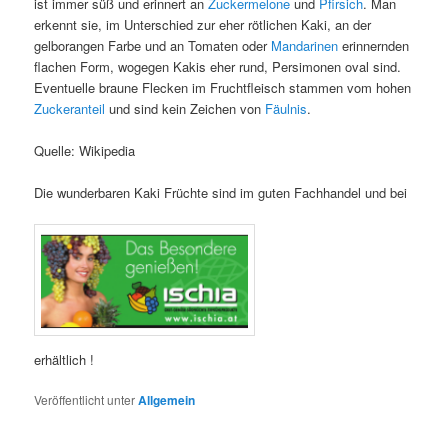
ist immer süß und erinnert an
Zuckermelone
und
Pfirsich
. Man
erkennt sie, im Unterschied zur eher rötlichen Kaki, an der
gelborangen Farbe und an Tomaten oder
Mandarinen
erinnernden
flachen Form, wogegen Kakis eher rund, Persimonen oval sind.
Eventuelle braune Flecken im Fruchtfleisch stammen vom hohen
Zuckeranteil
und sind kein Zeichen von
Fäulnis
.
Quelle: Wikipedia
Die wunderbaren Kaki Früchte sind im guten Fachhandel und bei
erhältlich !
Veröffentlicht unter
Allgemein