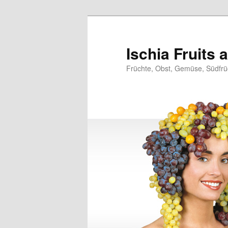
Zum
Zum
primären
sekundären
Inhalt
Inhalt
Ischia Fruits
springen
springen
Früchte, Obst, Gemüse, Südfrüc