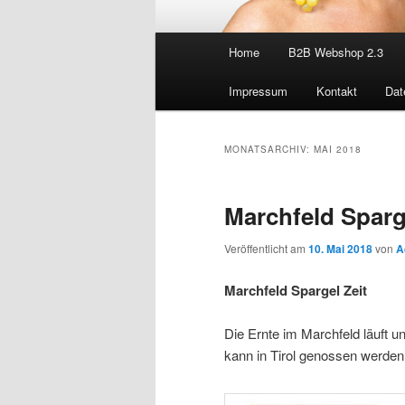
Hauptmenü
Home
B2B Webshop 2.3
Impressum
Kontakt
Dat
MONATSARCHIV:
MAI 2018
Marchfeld Sparg
Veröffentlicht am
10. Mai 2018
von
A
Marchfeld Spargel Zeit
Die Ernte im Marchfeld läuft u
kann in Tirol genossen werden