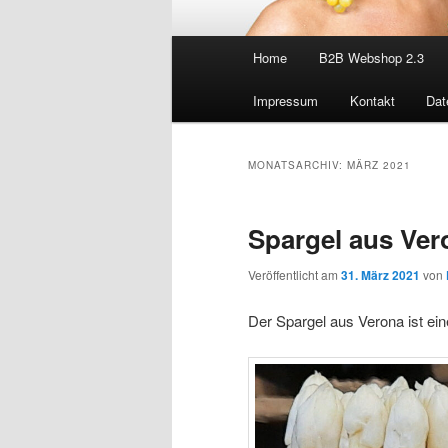
Hauptmenü
Home
B2B Webshop 2.3
Impressum
Kontakt
Dat
MONATSARCHIV:
MÄRZ 2021
Spargel aus Ver
Veröffentlicht am
31. März 2021
von
Der Spargel aus Verona ist ein