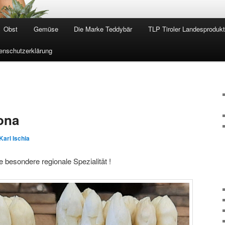
Obst
Gemüse
Die Marke Teddybär
TLP Tiroler Landesproduk
enschutzerklärung
ona
Karl Ischia
e besondere regionale Spezialität !