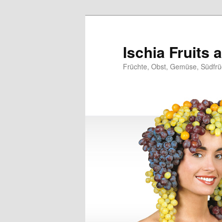
Zum
Zum
primären
sekundären
Inhalt
Inhalt
Ischia Fruits
springen
springen
Früchte, Obst, Gemüse, Südfrüc