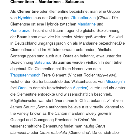
Clementinen – Mandarinen – Satsumas
Als
Clementine
oder Klementine bezeichnet man eine Gruppe
von
Hybriden
aus der Gattung der
Zitruspflanzen
(
Citrus
). Die
Clementine ist eine Hybride zwischen
Mandarine
und
Pomeranze
. Frucht und Baum tragen die gleiche Bezeichnung,
der Baum kann etwa vier bis sechs Meter groß werden. Sie wird
in Deutschland umgangssprachlich als Mandarine bezeichnet.Die
Clementinen sind im Mittelmeerraum entstanden, ähnliche
Sortengruppen sind auch aus Ostasien bekannt, etwa unter der
Bezeichnung
Satsuma
.
Satsumas
werden vielfach in der Türkei
abgebaut,Die Clementine hat ihren Namen von dem
Trappistenmönch
Frère Clément (Vincent Rodier 1829–1904),
welcher den Gartenbaubetrieb des Waisenhauses von
Misserghin
(bei
Oran
im damals französischen
Algerien
) leitete und als erster
die Clementine entdeckte und wissenschaftlich beschrieb.
Möglicherweise war sie früher schon in China bekannt. Zitat von
James Saunt: „Some authorities believe it is virtually identical to
the variety known as the Canton mandarin widely grown in
Guangxi and Guangdong Provinces in China“.Als
wissenschaftliche Benennung findet man häufig
Citrus
clementina
oder
Citrus reticulata
‚Clementine‘. Da es sich aber