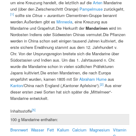
um eine Kreuzung handelt, die letztlich auf die
Arten
Mandarine
und (über den Zwischenschritt Orange)
Pampelmuse
zurückgeht,
[1]
sollte sie
Citrus × aurantium
Clementinen-Gruppe benannt
werden.Außerdem gibt es
Minneola
, eine Kreuzung aus
Mandarine und Grapefruit.Die Herkunft der
Mandarinen
wird im
Nordosten Indiens oder Südwesten Chinas vermutet.Die Pflanzen
werden in China schon seit einigen tausend Jahren kultiviert, die
erste sichere Erwähnung stammt aus dem 12. Jahrhundert v.
Chr. Von der Ursprungsregion breitete sich die Mandarine über
Südostasien und Indien aus. Um das 1. Jahrtausend n. Chr.
wurde die Mandarine schon in vielen südlichen Präfekturen
Japans kultiviert.Die ersten Mandarinen, die nach Europa
eingeführt wurden, kamen 1805 mit Sir
Abraham Hume
aus
[2]
Kanton
/China nach England („Kantoner Apfelsine“).
Aus einer
dieser ersten zwei Sorten hat sich später die „Mittelmeer“-
Mandarine entwickelt.
[5]
Inhaltsstoffe
100 g Mandarine enthalten:
Brennwert
Wasser
Fett
Kalium
Calcium
Magnesium
Vitamin