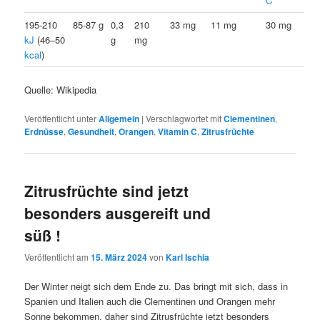
C
195-210
85-87 g
0,3
210
33 mg
11 mg
30 mg
kJ
(46–50
g
mg
kcal
)
Quelle: Wikipedia
Veröffentlicht unter
Allgemein
|
Verschlagwortet mit
Clementinen
,
Erdnüsse
,
Gesundheit
,
Orangen
,
Vitamin C
,
Zitrusfrüchte
Zitrusfrüchte sind jetzt
besonders ausgereift und
süß !
Veröffentlicht am
15. März 2024
von
Karl Ischia
Der Winter neigt sich dem Ende zu. Das bringt mit sich, dass in
Spanien und Italien auch die Clementinen und Orangen mehr
Sonne bekommen, daher sind Zitrusfrüchte jetzt besonders