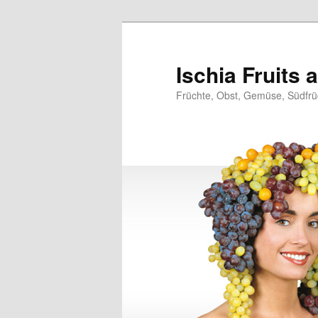
Zum
Zum
primären
sekundären
Inhalt
Inhalt
Ischia Fruits
springen
springen
Früchte, Obst, Gemüse, Südfrüc