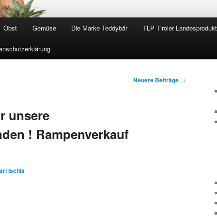
Obst
Gemüse
Die Marke Teddybär
TLP Tiroler Landesproduk
enschutzerklärung
Neuere Beiträge
→
ür unsere
den ! Rampenverkauf
arl Ischia