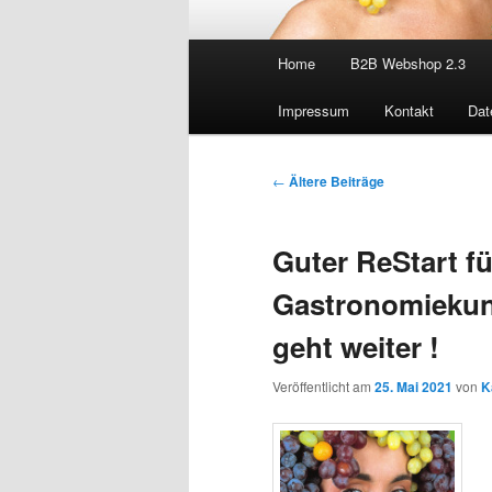
Hauptmenü
Home
B2B Webshop 2.3
Impressum
Kontakt
Dat
Beitragsnavigation
←
Ältere Beiträge
Guter ReStart f
Gastronomiekun
geht weiter !
Veröffentlicht am
25. Mai 2021
von
K